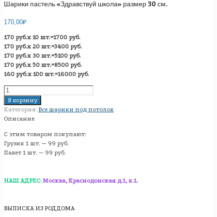
Шарики пастель «Здравствуй школа» размер 30 см.
170,00
₽
170 руб.х 10 шт.=1700 руб.
170 руб.х 20 шт.=3400 руб.
170 руб.х 30 шт.=5100 руб.
170 руб.х 50 шт.=8500 руб.
160 руб.х 100 шт.=16000 руб.
Количество
товара
В корзину
Шарики
Категория:
Все шарики под потолок
пастель
Описание
«Здравствуй
С этим товаром покупают:
школа»
Грузик 1 шт. — 99 руб.
размер
Пакет 1 шт. — 99 руб.
30
см.
НАШ АДРЕС:
Москва, Краснодонская д.1, к.1.
ВЫПИСКА ИЗ РОДДОМА