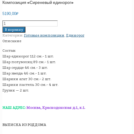
Композиция «Сиреневый единорог»
5190,00
₽
Количество
товара
В корзину
Композиция
Категории:
Готовые композиции
,
Единорог
"Сиреневый
Описание
единорог"
Состав:
Шар единорог 112 см.- 1 шт.
Шар полумесяц 89 см.- 1 шт.
Шар сердце 46 см.- 3 шт.
Шар звезда 46 см.- 1 шт.
Шарики агат 30 см.- 2 шт.
Шарики пастель 30 см.- 4 шт.
Грузик — 2 шт.
НАШ АДРЕС:
Москва, Краснодонская д.1, к.1.
ВЫПИСКА ИЗ РОДДОМА