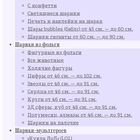
С конфетти
Светящиеся шарики
Печать и наклейки на шарах
Шары bubbles (баблс) от 45 см. — до 60 см.
Шарики гиганты от 60 см. — до 90 см.
Шарики из фольги
Фигурные из фольги
Все животные
Ходячие фигуры
Цифры от 46 см. — до 102 см.
Звезды от 46 см. — до 91 см.
Сердца от 46 см. — до 91 см.
Круги от 46 см. — до 91 см.
3Д сферы, куб от 46 см. — до 91 см.
Полумесяц, алмазы от 46 см. — до 91 см.
Шарики на палочке
Шарики-мультгероев
«Кукла ЛоЛ» (LOL)