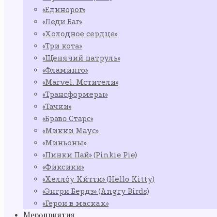
«Единорог»
«Леди Баг»
«Холодное сердце»
«Три кота»
«Щенячий патруль»
«Фламинго»
«Marvel. Мстители»
«Трансформеры»
«Тачки»
«Браво Старс»
«Микки Маус»
«Миньоны»
«Пинки Пай» (Pinkie Pie)
«Фиксики»
«Хелло́у Ки́тти» (Hello Kitty)
«Энгри Бердз» (Angry Birds)
«Герои в масках»
Мероприятия