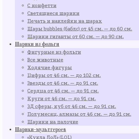
С конфетти
Светящиеся шарики
Печать и наклейки на шарах
Шары bubbles (баблс) от 45 см. — до 60 см.
Шарики гиганты от 60 см. — до 90 см.
Шарики из фольги
Фигурные из фольги
Все животные
Ходячие фигуры
Цифры от 46 см. — до 102 см.
Звезды от 46 см. — до 91 см.
Сердца от 46 см. — до 91 см.
Круги от 46 см. — до 91 см.
3Д сферы, куб от 46 см. — до 91 см.
Полумесяц, алмазы от 46 см. — до 91 см.
Шарики на палочке
Шарики-мультгероев
«Кукла ЛоЛ» (LOL)