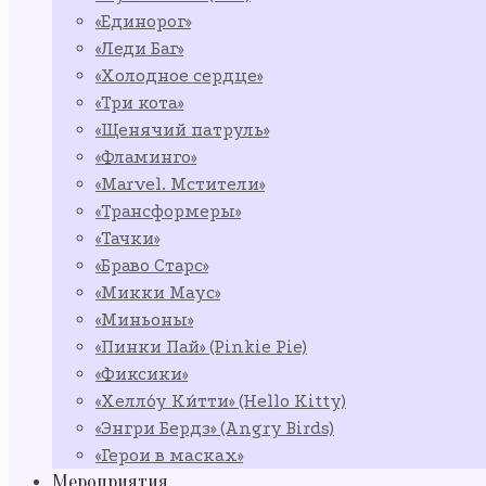
«Единорог»
«Леди Баг»
«Холодное сердце»
«Три кота»
«Щенячий патруль»
«Фламинго»
«Marvel. Мстители»
«Трансформеры»
«Тачки»
«Браво Старс»
«Микки Маус»
«Миньоны»
«Пинки Пай» (Pinkie Pie)
«Фиксики»
«Хелло́у Ки́тти» (Hello Kitty)
«Энгри Бердз» (Angry Birds)
«Герои в масках»
Мероприятия