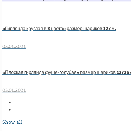
«Гирлянда круглая в 3 цвета» размер шариков 12 см.
03.01.2021
«Плоская гирлянда фуше-голубая» размер шариков 12/25 
03.01.2021
Show all