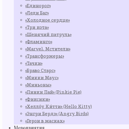
«Единорог»
«Леди Баг»
«Холодное сердце»
«Три кота»
«Щенячий патруль»
«Фламинго»
«Marvel. Мстители»
«Трансформеры»
«Тачки»
«Браво Старс»
«Микки Маус»
«Миньоны»
«Пинки Пай» (Pinkie Pie)
«Фиксики»
«Хелло́у Ки́тти» (Hello Kitty)
«Энгри Бердз» (Angry Birds)
«Герои в масках»
Мероприятия