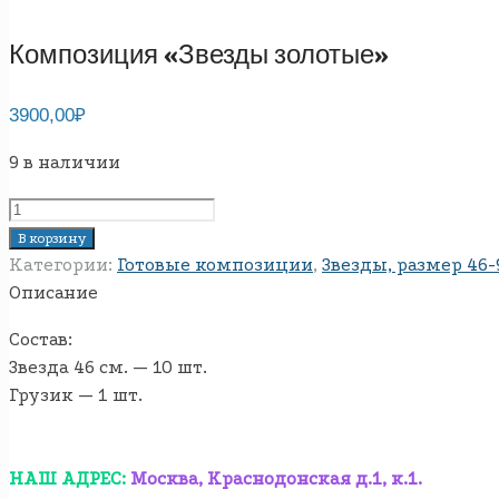
Композиция «Звезды золотые»
3900,00
₽
9 в наличии
Количество
товара
В корзину
Композиция
Категории:
Готовые композиции
,
Звезды, размер 46-
"Звезды
Описание
золотые"
Состав:
Звезда 46 см. — 10 шт.
Грузик — 1 шт.
НАШ АДРЕС:
Москва, Краснодонская д.1, к.1.