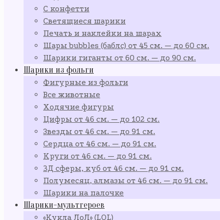
С конфетти
Светящиеся шарики
Печать и наклейки на шарах
Шары bubbles (баблс) от 45 см. — до 60 см.
Шарики гиганты от 60 см. — до 90 см.
Шарики из фольги
Фигурные из фольги
Все животные
Ходячие фигуры
Цифры от 46 см. — до 102 см.
Звезды от 46 см. — до 91 см.
Сердца от 46 см. — до 91 см.
Круги от 46 см. — до 91 см.
3Д сферы, куб от 46 см. — до 91 см.
Полумесяц, алмазы от 46 см. — до 91 см.
Шарики на палочке
Шарики-мультгероев
«Кукла ЛоЛ» (LOL)