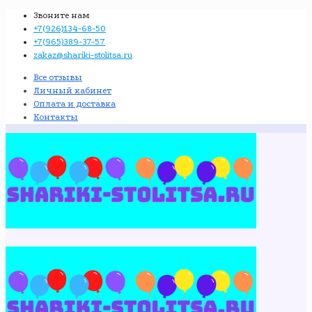
Звоните нам
+7(926)134-68-50
+7(965)389-37-57
zakaz@shariki-stolitsa.ru
Все отзывы
Личный кабинет
Оплата и доставка
Контакты