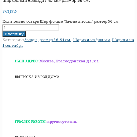
Шар фольга «Звезда листья» размер 56 см.
750,00
₽
Количество товара Шар фольга "Звезда листья" размер 56 см.
В корзину
Категории:
Звезды, размер 46-91 см.
,
Шарики из фольги
,
Шарики на
1 сентября
НАШ АДРЕС:
Москва, Краснодонская д.1, к.1.
ВЫПИСКА ИЗ РОДДОМА
ГРАФИК РАБОТЫ:
круглосуточно.