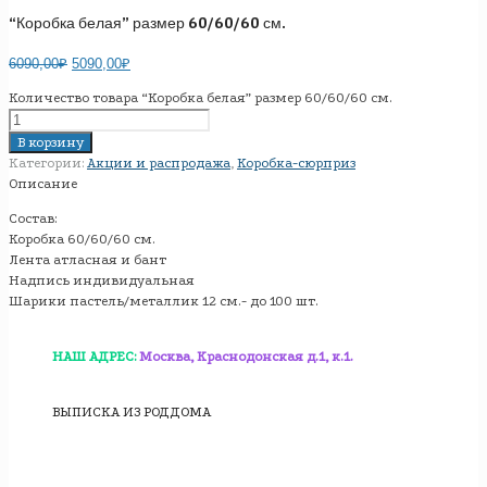
“Коробка белая” размер 60/60/60 см.
6090,00
₽
5090,00
₽
Количество товара “Коробка белая” размер 60/60/60 см.
В корзину
Категории:
Акции и распродажа
,
Коробка-сюрприз
Описание
Состав:
Коробка 60/60/60 см.
Лента атласная и бант
Надпись индивидуальная
Шарики пастель/металлик 12 см.- до 100 шт.
НАШ АДРЕС:
Москва, Краснодонская д.1, к.1.
ВЫПИСКА ИЗ РОДДОМА