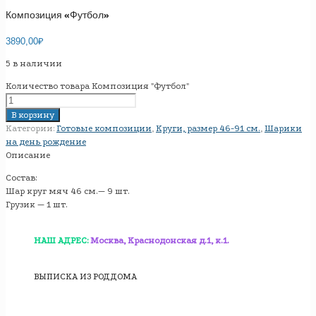
Композиция «Футбол»
3890,00
₽
5 в наличии
Количество товара Композиция "Футбол"
В корзину
Категории:
Готовые композиции
,
Круги, размер 46-91 см.
,
Шарики
на день рождение
Описание
Состав:
Шар круг мяч 46 см.— 9 шт.
Грузик — 1 шт.
НАШ АДРЕС:
Москва, Краснодонская д.1, к.1.
ВЫПИСКА ИЗ РОДДОМА