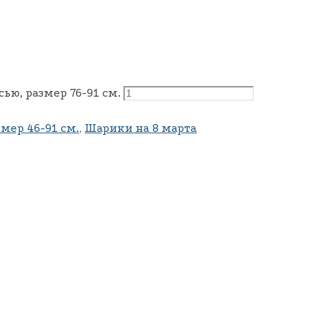
ью, размер 76-91 см.
змер 46-91 см.
,
Шарики на 8 марта