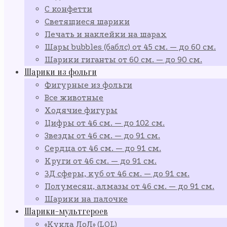
С конфетти
Светящиеся шарики
Печать и наклейки на шарах
Шары bubbles (баблс) от 45 см. — до 60 см.
Шарики гиганты от 60 см. — до 90 см.
Шарики из фольги
Фигурные из фольги
Все животные
Ходячие фигуры
Цифры от 46 см. — до 102 см.
Звезды от 46 см. — до 91 см.
Сердца от 46 см. — до 91 см.
Круги от 46 см. — до 91 см.
3Д сферы, куб от 46 см. — до 91 см.
Полумесяц, алмазы от 46 см. — до 91 см.
Шарики на палочке
Шарики-мультгероев
«Кукла ЛоЛ» (LOL)