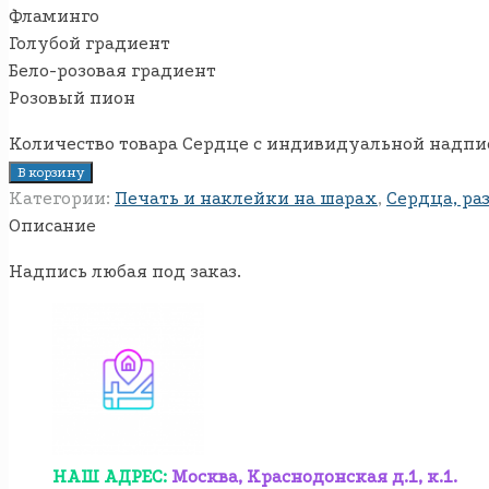
Фламинго
Голубой градиент
Бело-розовая градиент
Розовый пион
Количество товара Сердце с индивидуальной надпис
В корзину
Категории:
Печать и наклейки на шарах
,
Сердца, ра
Описание
Надпись любая под заказ.
НАШ АДРЕС:
Москва, Краснодонская д.1, к.1.