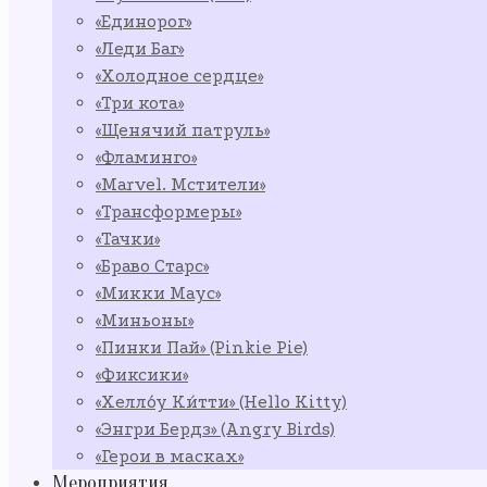
«Единорог»
«Леди Баг»
«Холодное сердце»
«Три кота»
«Щенячий патруль»
«Фламинго»
«Marvel. Мстители»
«Трансформеры»
«Тачки»
«Браво Старс»
«Микки Маус»
«Миньоны»
«Пинки Пай» (Pinkie Pie)
«Фиксики»
«Хелло́у Ки́тти» (Hello Kitty)
«Энгри Бердз» (Angry Birds)
«Герои в масках»
Мероприятия