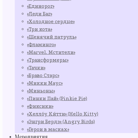
«Единорог»
«Леди Баг»
«Холодное сердце»
«Три кота»
«Щенячий патруль»
«Фламинго»
«Marvel. Мстители»
«Трансформеры»
«Тачки»
«Браво Старс»
«Микки Маус»
«Миньоны»
«Пинки Пай» (Pinkie Pie)
«Фиксики»
«Хелло́у Ки́тти» (Hello Kitty)
«Энгри Бердз» (Angry Birds)
«Герои в масках»
Мероприятия