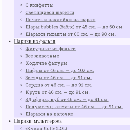
С конфетти
Светящиеся шарики
Печать и наклейки на шарах
Шары bubbles (баблс) от 45 см. — до 60 см.
Шарики гиганты от 60 см. — до 90 см.
Шарики из фольги
Фигурные из фольги
Все животные
Ходячие фигуры
Цифры от 46 см. — до 102 см.
Звезды от 46 см. — до 91 см.
Сердца от 46 см. — до 91 см.
Круги от 46 см. — до 91 см.
3Д сферы, куб от 46 см. — до 91 см.
Полумесяц, алмазы от 46 см. — до 91 см.
Шарики на палочке
Шарики-мультгероев
«Кукла ЛоЛ» (LOL)