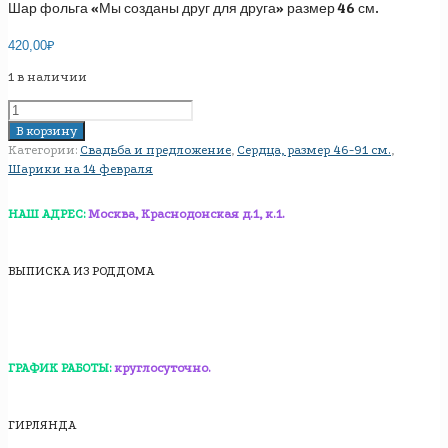
Шар фольга «Мы созданы друг для друга» размер 46 см.
420,00
₽
1 в наличии
Количество
товара
В корзину
Шар
Категории:
Свадьба и предложение
,
Сердца, размер 46-91 см.
,
фольга
Шарики на 14 февраля
«Мы
созданы
НАШ АДРЕС:
Москва, Краснодонская д.1, к.1.
друг
для
друга»
ВЫПИСКА ИЗ РОДДОМА
размер
46
см.
ГРАФИК РАБОТЫ:
круглосуточно.
ГИРЛЯНДА