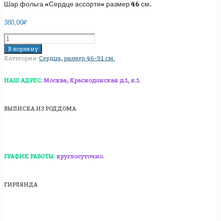
Шар фольга «Сердце ассорти» размер 46 см.
380,00
₽
Количество
товара
В корзину
Шар
Категория:
Сердца, размер 46-91 см.
фольга
"Сердце
НАШ АДРЕС:
Москва, Краснодонская д.1, к.1.
ассорти"
размер
46
ВЫПИСКА ИЗ РОДДОМА
см.
ГРАФИК РАБОТЫ:
круглосуточно.
ГИРЛЯНДА