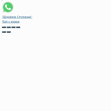
"Шарики Столицы"
Чат с нами