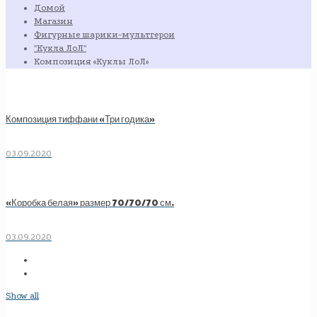
Домой
Магазин
Фигурные шарики-мультгерои
"Кукла ЛоЛ"
Композиция «Куклы ЛоЛ»
Композиция тиффани «Три годика»
03.09.2020
«Коробка белая» размер 70/70/70 см.
03.09.2020
Show all