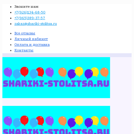
Звоните нам
+7(926)134-68-50
+7(965)389-37-57
zakaz@shariki-stolitsa.ru
Все отзывы
Личный кабинет
Оплата и доставка
Контакты