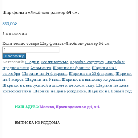
Шар фольга «Лисёнок» размер 64 см.
860,00
₽
3 в наличии
Количество товара Шар фольга «Лисёнок» размер 64 см.
В корзину
Категорий:
1 Годик
,
Все животные
,
Коробка-сюрприз
,
Свадьба и
предложение
,
Фламинго
,
Шарики из фольги
,
Шарики на 1
сентября
,
Шарики на 14 февраля
,
Шарики на 23 февраля
,
Шарики
на 8 марта
,
Шарики на 9 мая
,
Шарики на выписку из роддома
,
Шарики на выпускной в школе и детском саду
,
Шарики на день
космонавтики
,
Шарики на день рождение
,
Шарики на Новый год
НАШ АДРЕС:
Москва, Краснодонская д.1, к.1.
ВЫПИСКА ИЗ РОДДОМА