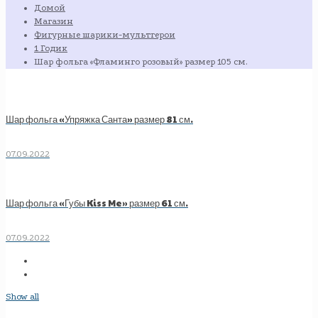
Домой
Магазин
Фигурные шарики-мультгерои
1 Годик
Шар фольга «Фламинго розовый» размер 105 см.
Шар фольга «Упряжка Санта» размер 81 см.
07.09.2022
Шар фольга «Губы Kiss Me» размер 61 см.
07.09.2022
Show all