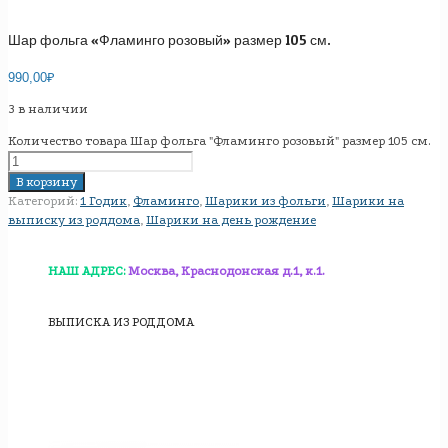
Шар фольга «Фламинго розовый» размер 105 см.
990,00
₽
3 в наличии
Количество товара Шар фольга "Фламинго розовый" размер 105 см.
В корзину
Категорий:
1 Годик
,
Фламинго
,
Шарики из фольги
,
Шарики на
выписку из роддома
,
Шарики на день рождение
НАШ АДРЕС:
Москва, Краснодонская д.1, к.1.
ВЫПИСКА ИЗ РОДДОМА