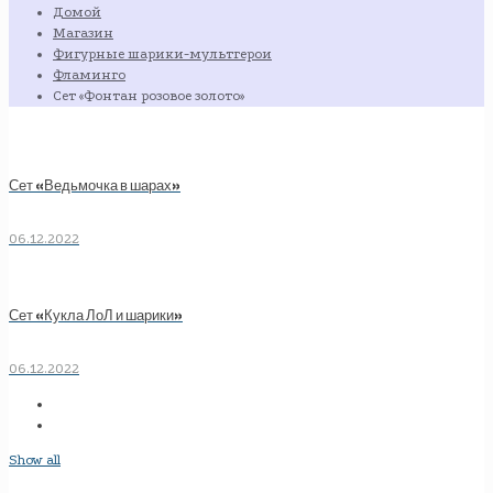
Домой
Магазин
Фигурные шарики-мультгерои
Фламинго
Сет «Фонтан розовое золото»
Сет «Ведьмочка в шарах»
06.12.2022
Сет «Кукла ЛоЛ и шарики»
06.12.2022
Show all