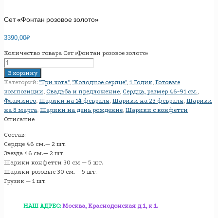
Сет «Фонтан розовое золото»
3390,00
₽
Количество товара Сет «Фонтан розовое золото»
В корзину
Категорий:
"Три кота"
,
"Холодное сердце"
,
1 Годик
,
Готовые
композиции
,
Свадьба и предложение
,
Сердца, размер 46-91 см.
,
Фламинго
,
Шарики на 14 февраля
,
Шарики на 23 февраля
,
Шарики
на 8 марта
,
Шарики на день рождение
,
Шарики с конфетти
Описание
Состав:
Сердце 46 см.— 2 шт.
Звезда 46 см.— 2 шт.
Шарики конфетти 30 см.— 5 шт.
Шарики розовые 30 см.— 5 шт.
Грузик — 1 шт.
НАШ АДРЕС:
Москва, Краснодонская д.1, к.1.