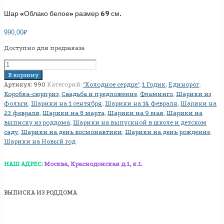
Шар «Облако белое» размер 69 см.
990,00
₽
Доступно для предзаказа
Количество
товара
В корзину
Шар
Артикул:
990
Категорий:
"Холодное сердце"
,
1 Годик
,
Единорог
,
"Облако
Коробка-сюрприз
,
Свадьба и предложение
,
Фламинго
,
Шарики из
белое"
фольги
,
Шарики на 1 сентября
,
Шарики на 14 февраля
,
Шарики на
размер
23 февраля
,
Шарики на 8 марта
,
Шарики на 9 мая
,
Шарики на
69
выписку из роддома
,
Шарики на выпускной в школе и детском
см.
саду
,
Шарики на день космонавтики
,
Шарики на день рождение
,
Шарики на Новый год
НАШ АДРЕС:
Москва, Краснодонская д.1, к.1.
ВЫПИСКА ИЗ РОДДОМА