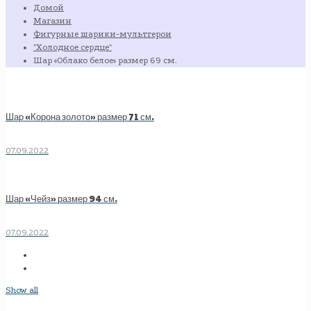
Домой
Магазин
Фигурные шарики-мультгерои
"Холодное сердце"
Шар «Облако белое» размер 69 см.
Шар «Корона золото» размер 71 см.
07.09.2022
Шар «Чейз» размер 94 см.
07.09.2022
Show all