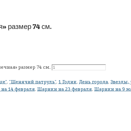
я» размер 74 см.
нечная» размер 74 см.
це"
,
"Щенячий патруль"
,
1 Годик
,
День города
,
Звезды, 
на 14 февраля
,
Шарики на 23 февраля
,
Шарики на 9 м