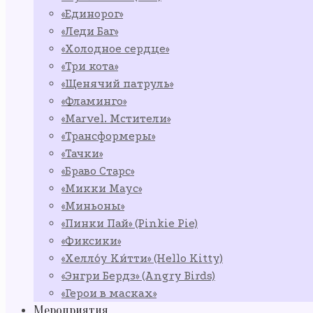
«Единорог»
«Леди Баг»
«Холодное сердце»
«Три кота»
«Щенячий патруль»
«Фламинго»
«Marvel. Мстители»
«Трансформеры»
«Тачки»
«Браво Старс»
«Микки Маус»
«Миньоны»
«Пинки Пай» (Pinkie Pie)
«Фиксики»
«Хелло́у Ки́тти» (Hello Kitty)
«Энгри Бердз» (Angry Birds)
«Герои в масках»
Мероприятия