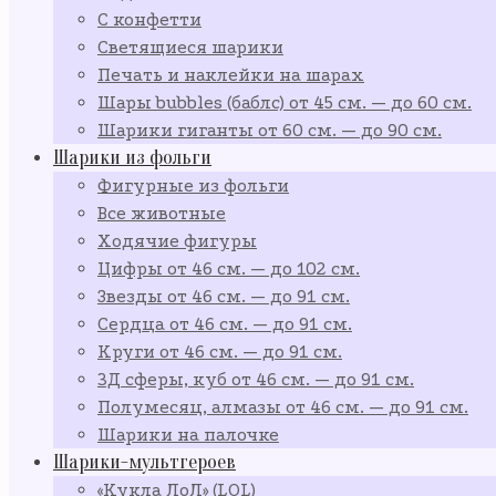
С конфетти
Светящиеся шарики
Печать и наклейки на шарах
Шары bubbles (баблс) от 45 см. — до 60 см.
Шарики гиганты от 60 см. — до 90 см.
Шарики из фольги
Фигурные из фольги
Все животные
Ходячие фигуры
Цифры от 46 см. — до 102 см.
Звезды от 46 см. — до 91 см.
Сердца от 46 см. — до 91 см.
Круги от 46 см. — до 91 см.
3Д сферы, куб от 46 см. — до 91 см.
Полумесяц, алмазы от 46 см. — до 91 см.
Шарики на палочке
Шарики-мультгероев
«Кукла ЛоЛ» (LOL)