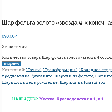
Шар фольга золото «звезда 4-х конечна
890,00
₽
2 в наличии
Количество товара Шар фольга золото «звезда 4-х ко
В корзину
Категорий:
"Тачки"
,
"Трансформеры"
,
"Холодное серд
предложение
,
Фламинго
,
Шарики из фольги
,
Шарики 
Шарики на день рождение
,
Шарики на Новый год
НАШ АДРЕС:
Москва, Краснодонская д.1, к.1.