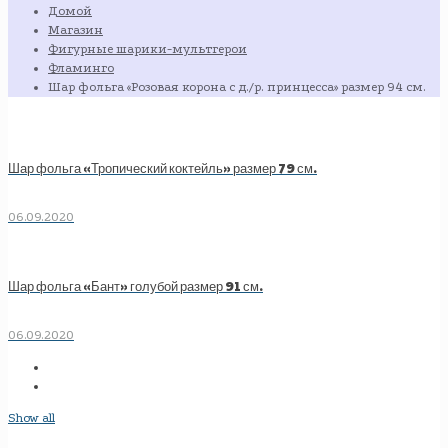
Домой
Магазин
Фигурные шарики-мультгерои
Фламинго
Шар фольга «Розовая корона с д./р. принцесса» размер 94 см.
Шар фольга «Тропический коктейль» размер 79 см.
06.09.2020
Шар фольга «Бант» голубой размер 91 см.
06.09.2020
Show all