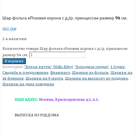
Шар фольга «Розовая корона с д./р. принцесса» размер 94 см.
950,00
₽
2 в наличии
Количество товара Шар фольга «Розовая корона с д./р. принцесса»
размер 94 см.
В корзину
Категорий:
"Хелли китти" (Hello Kitty)
,
"Холодное сердце"
,
1 Годик
,
Свадьба и предложение
,
Фламинго
,
Шарики из фольги
,
Шарики на
14 февраля
,
Шарики на 8 марта
,
Шарики на выписку из роддома
,
Шарики на день рождение
НАШ АДРЕС:
Москва, Краснодонская д.1, к.1.
ВЫПИСКА ИЗ РОДДОМА