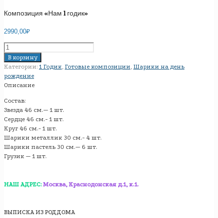
Композиция «Нам 1 годик»
2990,00
₽
Количество
товара
В корзину
Композиция
Категории:
1 Годик
,
Готовые композиции
,
Шарики на день
"Нам
рождение
1
Описание
годик"
Состав:
Звезда 46 см.— 1 шт.
Сердце 46 см.- 1 шт.
Круг 46 см.- 1 шт.
Шарики металлик 30 см.- 4 шт.
Шарики пастель 30 см.— 6 шт.
Грузик — 1 шт.
НАШ АДРЕС:
Москва, Краснодонская д.1, к.1.
ВЫПИСКА ИЗ РОДДОМА