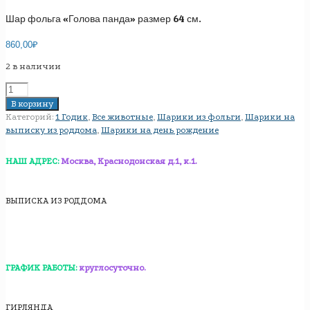
Шар фольга «Голова панда» размер 64 см.
860,00
₽
2 в наличии
Количество
товара
В корзину
Шар
Категорий:
1 Годик
,
Все животные
,
Шарики из фольги
,
Шарики на
фольга
выписку из роддома
,
Шарики на день рождение
"Голова
панда"
НАШ АДРЕС:
Москва, Краснодонская д.1, к.1.
размер
64
см.
ВЫПИСКА ИЗ РОДДОМА
ГРАФИК РАБОТЫ:
круглосуточно.
ГИРЛЯНДА