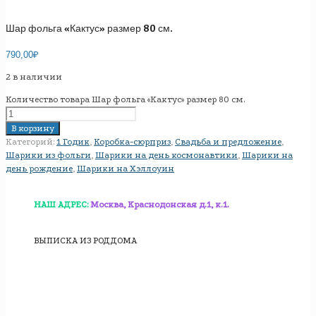
Шар фольга «Кактус» размер 80 см.
790,00
₽
2 в наличии
Количество товара Шар фольга «Кактус» размер 80 см.
В корзину
Категорий:
1 Годик
,
Коробка-сюрприз
,
Свадьба и предложение
,
Шарики из фольги
,
Шарики на день космонавтики
,
Шарики на
день рождение
,
Шарики на Хэллоуин
НАШ АДРЕС:
Москва, Краснодонская д.1, к.1.
ВЫПИСКА ИЗ РОДДОМА