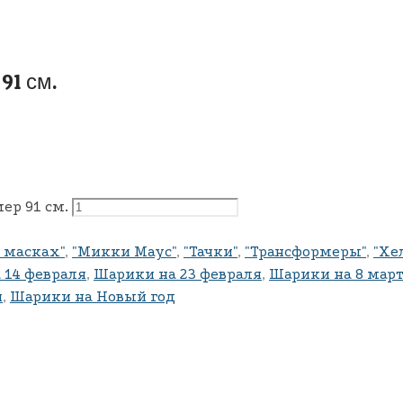
91 см.
ер 91 см.
в масках"
,
"Микки Маус"
,
"Тачки"
,
"Трансформеры"
,
"Хе
 14 февраля
,
Шарики на 23 февраля
,
Шарики на 8 мар
и
,
Шарики на Новый год