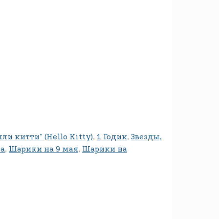
лли китти" (Hello Kitty)
,
1 Годик
,
Звезды,
та
,
Шарики на 9 мая
,
Шарики на