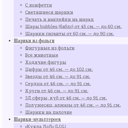
С конфетти
Светящиеся шарики
Печать и наклейки на шарах
Шары bubbles (баблс) от 45 см. — до 60 см.
Шарики гиганты от 60 см. — до 90 см.
Шарики из фольги
Фигурные из фольги
Все животные
Ходячие фигуры
Цифры от 46 см. — до 102 см.
Звезды от 46 см. — до 91 см.
Сердца от 46 см. — до 91 см.
Круги от 46 см. — до 91 см.
3Д сферы, куб от 46 см. — до 91 см.
Полумесяц, алмазы от 46 см. — до 91 см.
Шарики на палочке
Шарики-мультгероев
«Кукла ЛоЛ» (LOL)