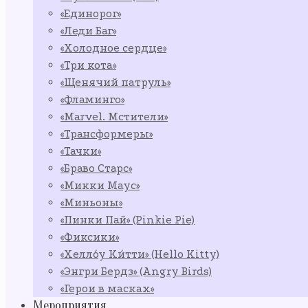
«Единорог»
«Леди Баг»
«Холодное сердце»
«Три кота»
«Щенячий патруль»
«Фламинго»
«Marvel. Мстители»
«Трансформеры»
«Тачки»
«Браво Старс»
«Микки Маус»
«Миньоны»
«Пинки Пай» (Pinkie Pie)
«Фиксики»
«Хелло́у Ки́тти» (Hello Kitty)
«Энгри Бердз» (Angry Birds)
«Герои в масках»
Мероприятия