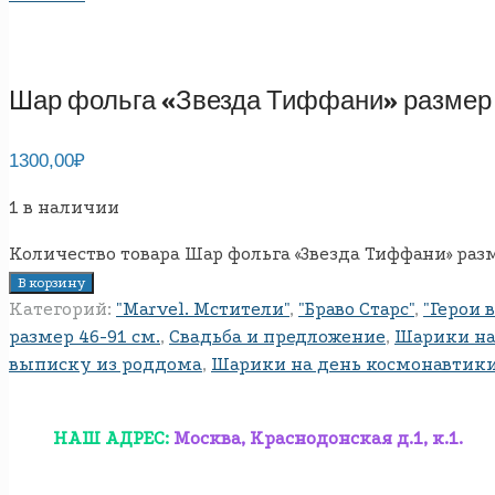
Шар фольга «Звезда Тиффани» размер 
1300,00
₽
1 в наличии
Количество товара Шар фольга «Звезда Тиффани» разм
В корзину
Категорий:
"Marvel. Мстители"
,
"Браво Старс"
,
"Герои 
размер 46-91 см.
,
Свадьба и предложение
,
Шарики на
выписку из роддома
,
Шарики на день космонавтик
НАШ АДРЕС:
Москва, Краснодонская д.1, к.1.