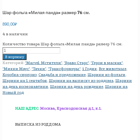
Шар фольга «Милая панда» размер 76 см.
890,00
₽
4 в наличии
Количество товара Шар фольга «Милая панда» размер 76 см.
В корзину
Категорий:
"Marvel. Мстители"
,
"Браво Старс"
,
"Герои в масках"
,
"Микки Маус"
,
"Тачки"
,
"Трансформеры"
,
1 Годик
,
Все животные
,
Коробка-сюрприз
,
Свадьба и предложение
,
Шарики из фольги
,
Шарики на 1 сентября
,
Шарики на выписку из роддома
,
Шарики
на день космонавтики
,
Шарики на день рождение
,
Шарики на
Новый год
НАШ АДРЕС:
Москва, Краснодонская д.1, к.1.
ВЫПИСКА ИЗ РОДДОМА