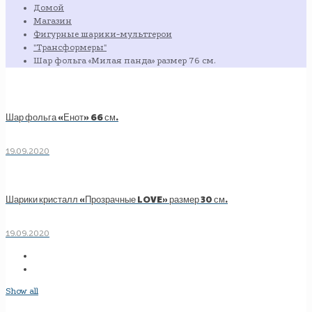
Домой
Магазин
Фигурные шарики-мультгерои
"Трансформеры"
Шар фольга «Милая панда» размер 76 см.
Шар фольга «Енот» 66 см.
19.09.2020
Шарики кристалл «Прозрачные LOVE» размер 30 см.
19.09.2020
Show all