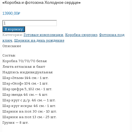
«Коробка и фотозона Холодное сердце»
13990,00
₽
Количество
товара
В корзину
"Коробка
Категории:
Готовые композиции
,
Коробка-сюрприз
,
Фотозона под
и
ключ
,
Шарики на день рождение
фотозона
Описание
Холодное
Состав:
сердце"
Коробка 70/70/70 белая
Лента атласная и бант
Надпись индивидуальная
Шар «Эльза» 144 см.- 1 шт.
Шар «Олоф» 104 см.- 1 шт.
Шар цифра 5, 102 см.- 1 шт.
Шар звезда 46 см.— 4 шт.
Шар круг с д./р. 46 см.— 1 шт.
Шар круг искры 46 см.- 1 шт.
Шарики на пол 30 см.- 10 шт.
Шарики на пол 13 см.- 25 шт.
Грузик — 8 шт.