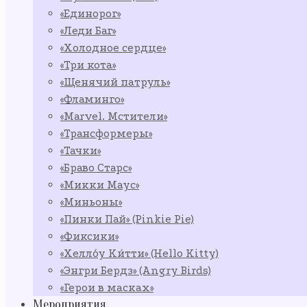
«Единорог»
«Леди Баг»
«Холодное сердце»
«Три кота»
«Щенячий патруль»
«Фламинго»
«Marvel. Мстители»
«Трансформеры»
«Тачки»
«Браво Старс»
«Микки Маус»
«Миньоны»
«Пинки Пай» (Pinkie Pie)
«Фиксики»
«Хелло́у Ки́тти» (Hello Kitty)
«Энгри Бердз» (Angry Birds)
«Герои в масках»
Мероприятия