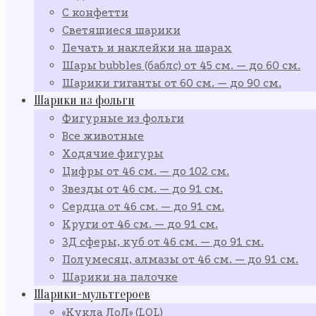
С конфетти
Светящиеся шарики
Печать и наклейки на шарах
Шары bubbles (баблс) от 45 см. — до 60 см.
Шарики гиганты от 60 см. — до 90 см.
Шарики из фольги
Фигурные из фольги
Все животные
Ходячие фигуры
Цифры от 46 см. — до 102 см.
Звезды от 46 см. — до 91 см.
Сердца от 46 см. — до 91 см.
Круги от 46 см. — до 91 см.
3Д сферы, куб от 46 см. — до 91 см.
Полумесяц, алмазы от 46 см. — до 91 см.
Шарики на палочке
Шарики-мультгероев
«Кукла ЛоЛ» (LOL)