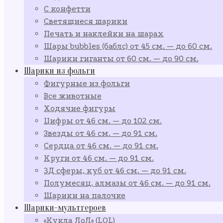
С конфетти
Светящиеся шарики
Печать и наклейки на шарах
Шары bubbles (баблс) от 45 см. — до 60 см.
Шарики гиганты от 60 см. — до 90 см.
Шарики из фольги
Фигурные из фольги
Все животные
Ходячие фигуры
Цифры от 46 см. — до 102 см.
Звезды от 46 см. — до 91 см.
Сердца от 46 см. — до 91 см.
Круги от 46 см. — до 91 см.
3Д сферы, куб от 46 см. — до 91 см.
Полумесяц, алмазы от 46 см. — до 91 см.
Шарики на палочке
Шарики-мультгероев
«Кукла ЛоЛ» (LOL)