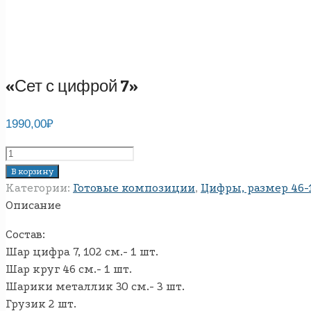
«Сет с цифрой 7»
1990,00
₽
Количество
товара
В корзину
"Сет
Категории:
Готовые композиции
,
Цифры, размер 46-1
с
Описание
цифрой
Состав:
7"
Шар цифра 7, 102 см.- 1 шт.
Шар круг 46 см.- 1 шт.
Шарики металлик 30 см.- 3 шт.
Грузик 2 шт.