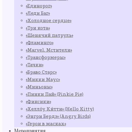
«Единорог»
«Леди Баг»
«Холодное сердце»
«Три кота»
«Щенячий патруль»
«Фламинго»
«Marvel. Мстители»
«Трансформеры»
«Тачки»
«Браво Старс»
«Микки Маус»
«Миньоны»
«Пинки Пай» (Pinkie Pie)
«Фиксики»
«Хелло́у Ки́тти» (Hello Kitty)
«Энгри Бердз» (Angry Birds)
«Герои в масках»
Мероприятия