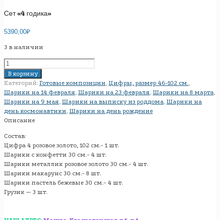
Сет «4 годика»
5390,00
₽
3 в наличии
Количество
товара
В корзину
Сет
Категорий:
Готовые композиции
,
Цифры, размер 46-102 см.
,
"4
Шарики на 14 февраля
,
Шарики на 23 февраля
,
Шарики на 8 марта
,
годика"
Шарики на 9 мая
,
Шарики на выписку из роддома
,
Шарики на
день космонавтики
,
Шарики на день рождение
Описание
Состав:
Цифра 4 розовое золото, 102 см.- 1 шт.
Шарики с конфетти 30 см.- 4 шт.
Шарики металлик розовое золото 30 см.- 4 шт.
Шарики макарунс 30 см.- 8 шт.
Шарики пастель бежевые 30 см.- 4 шт.
Грузик — 3 шт.