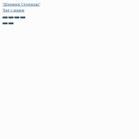
"Шарики Столицы"
Чат с нами