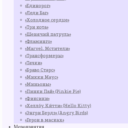
«Единорог»
«Леди Баг»
«Холодное сердце»
«Три кота»
«Щенячий патруль»
«Фламинго»
«Marvel. Мстители»
«Трансформеры»
«Тачки»
«Браво Старс»
«Микки Маус»
«Миньоны»
«Пинки Пай» (Pinkie Pie)
«Фиксики»
«Хелло́у Ки́тти» (Hello Kitty)
«Энгри Бердз» (Angry Birds)
«Герои в масках»
Мероприятия