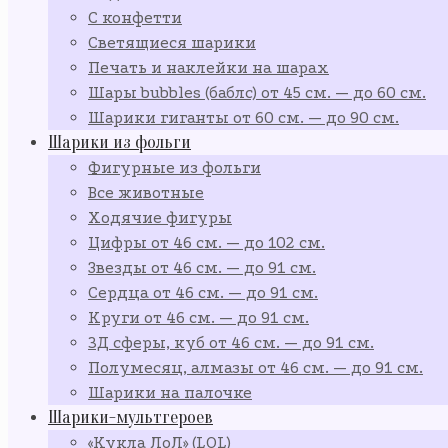
С конфетти
Светящиеся шарики
Печать и наклейки на шарах
Шары bubbles (баблс) от 45 см. — до 60 см.
Шарики гиганты от 60 см. — до 90 см.
Шарики из фольги
Фигурные из фольги
Все животные
Ходячие фигуры
Цифры от 46 см. — до 102 см.
Звезды от 46 см. — до 91 см.
Сердца от 46 см. — до 91 см.
Круги от 46 см. — до 91 см.
3Д сферы, куб от 46 см. — до 91 см.
Полумесяц, алмазы от 46 см. — до 91 см.
Шарики на палочке
Шарики-мультгероев
«Кукла ЛоЛ» (LOL)