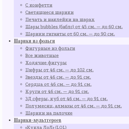
С конфетти
Светящиеся шарики
Печать и наклейки на шарах
Шары bubbles (баблс) от 45 см. — до 60 см.
Шарики гиганты от 60 см. — до 90 см.
Шарики из фольги
Фигурные из фольги
Все животные
Ходячие фигуры
Цифры от 46 см. — до 102 см.
Звезды от 46 см. — до 91 см.
Сердца от 46 см. — до 91 см.
Круги от 46 см. — до 91 см.
3Д сферы, куб от 46 см. — до 91 см.
Полумесяц, алмазы от 46 см. — до 91 см.
Шарики на палочке
Шарики-мультгероев
«Кукла ЛоЛ» (LOL)