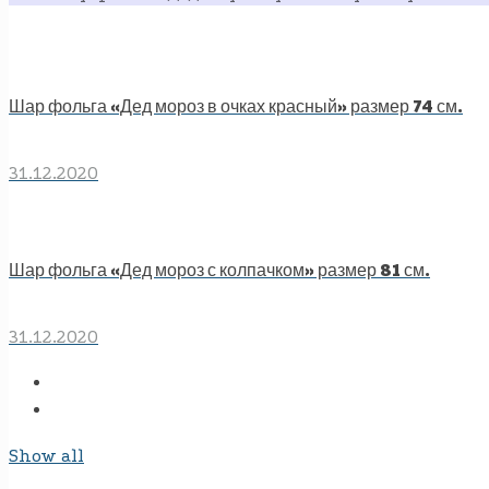
Шар фольга «Дед мороз в очках красный» размер 74 см.
31.12.2020
Шар фольга «Дед мороз с колпачком» размер 81 см.
31.12.2020
Show all