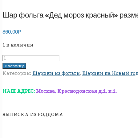
Шар фольга «Дед мороз красный» разме
860,00
₽
1 в наличии
Количество
товара
В корзину
Шар
Категории:
Шарики из фольги
,
Шарики на Новый го
фольга
«Дед
НАШ АДРЕС:
Москва, Краснодонская д.1, к.1.
мороз
красный»
размер
ВЫПИСКА ИЗ РОДДОМА
66
см.