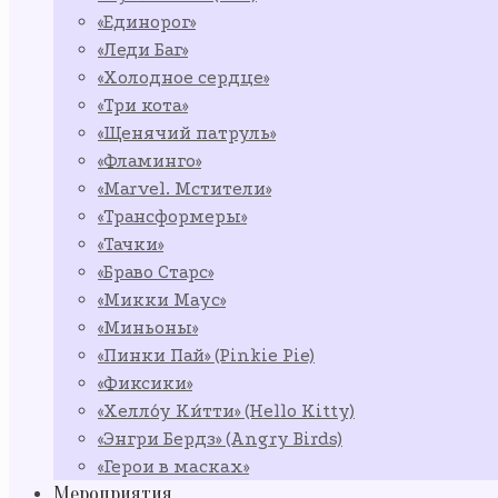
«Единорог»
«Леди Баг»
«Холодное сердце»
«Три кота»
«Щенячий патруль»
«Фламинго»
«Marvel. Мстители»
«Трансформеры»
«Тачки»
«Браво Старс»
«Микки Маус»
«Миньоны»
«Пинки Пай» (Pinkie Pie)
«Фиксики»
«Хелло́у Ки́тти» (Hello Kitty)
«Энгри Бердз» (Angry Birds)
«Герои в масках»
Мероприятия