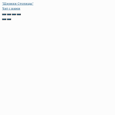
"Шарики Столицы"
Чат с нами