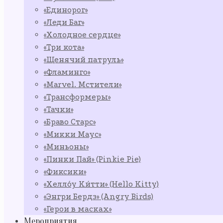
«Единорог»
«Леди Баг»
«Холодное сердце»
«Три кота»
«Щенячий патруль»
«Фламинго»
«Marvel. Мстители»
«Трансформеры»
«Тачки»
«Браво Старс»
«Микки Маус»
«Миньоны»
«Пинки Пай» (Pinkie Pie)
«Фиксики»
«Хелло́у Ки́тти» (Hello Kitty)
«Энгри Бердз» (Angry Birds)
«Герои в масках»
Мероприятия