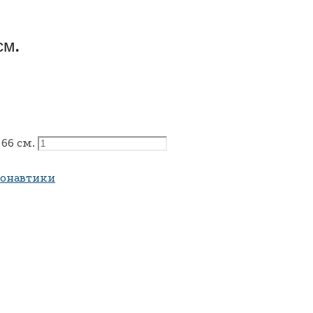
см.
66 см.
монавтики