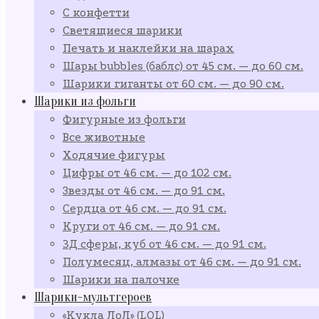
С конфетти
Светящиеся шарики
Печать и наклейки на шарах
Шары bubbles (баблс) от 45 см. — до 60 см.
Шарики гиганты от 60 см. — до 90 см.
Шарики из фольги
Фигурные из фольги
Все животные
Ходячие фигуры
Цифры от 46 см. — до 102 см.
Звезды от 46 см. — до 91 см.
Сердца от 46 см. — до 91 см.
Круги от 46 см. — до 91 см.
3Д сферы, куб от 46 см. — до 91 см.
Полумесяц, алмазы от 46 см. — до 91 см.
Шарики на палочке
Шарики-мультгероев
«Кукла ЛоЛ» (LOL)