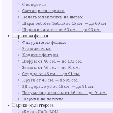
С конфетти
Светящиеся шарики
Печать и наклейки на шарах
Шары bubbles (баблс) от 45 см. — до 60 см.
Шарики гиганты от 60 см. — до 90 см.
Шарики из фольги
Фигурные из фольги
Все животные
Ходячие фигуры
Цифры от 46 см. — до 102 см.
Звезды от 46 см. — до 91 см.
Сердца от 46 см. — до 91 см.
Круги от 46 см. — до 91 см.
3Д сферы, куб от 46 см. — до 91 см.
Полумесяц, алмазы от 46 см. — до 91 см.
Шарики на палочке
Шарики-мультгероев
«Кукла ЛоЛ» (LOL)