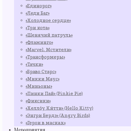
«Единорог»
«Леди Баг»
«Холодное сердце»
«Три кота»
«Щенячий патруль»
«Фламинго»
«Marvel. Мстители»
«Трансформеры»
«Тачки»
«Браво Старс»
«Микки Маус»
«Миньоны»
«Пинки Пай» (Pinkie Pie)
«Фиксики»
«Хелло́у Ки́тти» (Hello Kitty)
«Энгри Бердз» (Angry Birds)
«Герои в масках»
Мероприятия