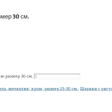
мер 30 см.
» размер 30 см.
ль, металлик, хром, размер 25-30 см.
,
Шарики с рису