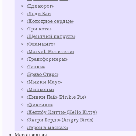
«Единорог»
«Леди Баг»
«Холодное сердце»
«Три кота»
«Щенячий патруль»
«Фламинго»
«Marvel. Мстители»
«Трансформеры»
«Тачки»
«Браво Старс»
«Микки Маус»
«Миньоны»
«Пинки Пай» (Pinkie Pie)
«Фиксики»
«Хелло́у Ки́тти» (Hello Kitty)
«Энгри Бердз» (Angry Birds)
«Герои в масках»
Мероприятия