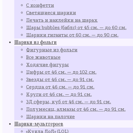
С конфетти
Светящиеся шарики
Печать и наклейки на шарах
Шары bubbles (баблс) от 45 см. — до 60 см.
Шарики гиганты от 60 см. — до 90 см.
Шарики из фольги
Фигурные из фольги
Все животные
Ходячие фигуры
Цифры от 46 см. — до 102 см.
Звезды от 46 см. — до 91 см.
Сердца от 46 см. — до 91 см.
Круги от 46 см. — до 91 см.
3Д сферы, куб от 46 см. — до 91 см.
Полумесяц, алмазы от 46 см. — до 91 см.
Шарики на палочке
Шарики-мультгероев
«Кукла ЛоЛ» (LOL)