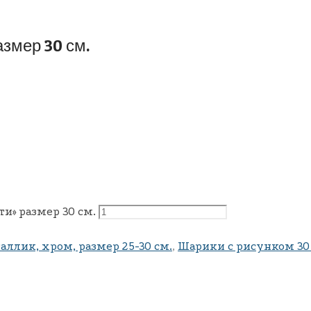
змер 30 см.
и» размер 30 см.
аллик, хром, размер 25-30 см.
,
Шарики с рисунком 30