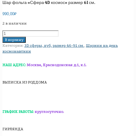
Шар фольга «Сфера 4D космос» размер 61 см.
990,00
₽
2 в наличии
Количество
товара
В корзину
Шар
Категории:
3D сферы, куб, размер 46-91 см.
,
Шарики на день
фольга
космонавтики
«Сфера
4D
НАШ АДРЕС:
Москва, Краснодонская д.1, к.1.
космос»
размер
61
ВЫПИСКА ИЗ РОДДОМА
см.
ГРАФИК РАБОТЫ:
круглосуточно.
ГИРЛЯНДА